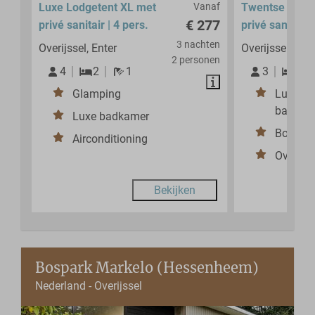
Luxe Lodgetent XL met
Vanaf
Twentse tents
€ 277
privé sanitair | 4 pers.
privé sanitair |
3 nachten
Overijssel, Enter
Overijssel, Ente
2 personen
4
2
1
3
1
Glamping
Luxe sa
badkam
Luxe badkamer
Boxspr
Airconditioning
Overdekt
Bekijken
Bospark Markelo (Hessenheem)
Nederland - Overijssel