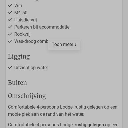
Wifi
M²: 50
Huisdiervrij
Parkeren bij accommodatie
Rookvrij
Was-droog combinatie
Toon meer ↓
Ligging
Uitzicht op water
Buiten
Waterlocatie
Omschrijving
Loungeset
Comfortabele 4-persoons Lodge, rustig gelegen op een
Overdekt terras
mooie plek aan de rand van het water.
Zonnig terras
Comfortabele 4-persoons Lodge,
rustig gelegen
op een