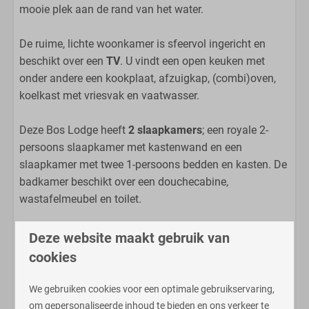
Keuken
mooie plek aan de rand van het water.
Filter koffiezetapparaat
De ruime, lichte woonkamer is sfeervol ingericht en
Vaatwasser
beschikt over een
TV
. U vindt een open keuken met
Nespresso
onder andere een kookplaat, afzuigkap, (combi)oven,
4-pits kookplaat
koelkast met vriesvak en vaatwasser.
Combimagnetron
Eettafel
Deze Bos Lodge heeft
2 slaapkamers
; een royale 2-
Grote koelkast
persoons slaapkamer met kastenwand en een
Open keuken
slaapkamer met twee 1-persoons bedden en kasten. De
Waterkoker
badkamer beschikt over een douchecabine,
wastafelmeubel en toilet.
Badkamer
Ook vindt u een inpandige berging met
Douche
Deze website maakt gebruik van
was-/droogcombinatie
.
Toilet
cookies
Via de glazen schuifpui in de woonkamer bereikt u de
Wastafel
royale tuin met zonnig terras, waar u heerlijk kunt
We gebruiken cookies voor een optimale gebruikservaring,
ontspannen en genieten van de prachtige natuur.
Slaapkamer
om gepersonaliseerde inhoud te bieden en ons verkeer te