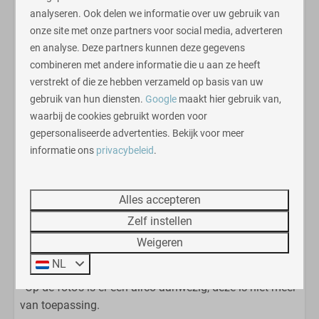
analyseren. Ook delen we informatie over uw gebruik van
Twee éénpersoonsbedden
Deze vakantiewoning heeft een woonoppervlakte van
onze site met onze partners voor social media, adverteren
Tweepersoonsbed
circa 60 m2. Huisdieren zijn niet toegestaan.
en analyse. Deze partners kunnen deze gegevens
Eenpersoonsbedden
Naast de woning is ruimte om één auto te parkeren
;
een
combineren met andere informatie die u aan ze heeft
tweede auto kunt u op de parkeerplaats bij de ingang
verstrekt of die ze hebben verzameld op basis van uw
Veld
van het park kwijt.
gebruik van hun diensten.
Google
maakt hier gebruik van,
waarbij de cookies gebruikt worden voor
Letter C
N.B. Tijdens de fotoreportage op het park waren nog
gepersonaliseerde advertenties. Bekijk voor meer
niet alle woningen gereed. Hierdoor zijn er nog geen
informatie ons
privacybeleid
.
Woonruimte
foto's van alle individuele woningen beschikbaar.
Woningen van het type Bos Lodge zijn echter allemaal
Zithoek
identiek, zowel qua uitelijk als qua interieur. Het enige
Alles accepteren
onderscheid in de woningen betreft de ligging, de
Zelf instellen
aanwezigheid van een gashaard en enige details qua
Weigeren
inrichting
NL
*Op de foto's is er een airco aanwezig, deze is niet meer
van toepassing.