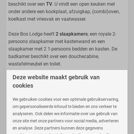
beschikt over een
TV
. U vindt een open keuken met
Badkamer
onder andere een kookplaat, afzuigkap, (combi)oven,
koelkast met vriesvak en vaatwasser.
Douche
Toilet
Deze Bos Lodge heeft
2 slaapkamers
; een royale 2-
Wastafel
persoons slaapkamer met kastenwand en een
slaapkamer met 2 1-persoons bedden en kasten. De
Slaapkamer
badkamer beschikt over een douchecabine,
wastafelmeubel en toilet.
Twee éénpersoonsbedden
Eenpersoonsbedden
Deze website maakt gebruik van
Ook vindt u een inpandige berging met
cookies
was-/droogcombinatie
.
Woonruimte
Via de glazen schuifpui in de woonkamer bereikt u de
Zithoek
We gebruiken cookies voor een optimale gebruikservaring,
royale tuin met zonnig terras, waar u heerlijk kunt
om gepersonaliseerde inhoud te bieden en ons verkeer te
ontspannen en genieten van de prachtige natuur.
analyseren. Ook delen we informatie over uw gebruik van
onze site met onze partners voor social media, adverteren
Deze vakantiewoning heeft een woonoppervlakte van
en analyse. Deze partners kunnen deze gegevens
circa 60 m2.