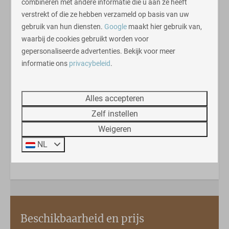
combineren met andere informatie die u aan ze heeft
Naast de woning is ruimte om één auto te parkeren
;
een
verstrekt of die ze hebben verzameld op basis van uw
tweede auto kunt u op de parkeerplaats bij de ingang
gebruik van hun diensten.
Google
maakt hier gebruik van,
van het park kwijt.
waarbij de cookies gebruikt worden voor
gepersonaliseerde advertenties. Bekijk voor meer
N.B. Tijdens de fotoreportage op het park waren nog
informatie ons
privacybeleid
.
niet alle woningen gereed. Hierdoor zijn er nog geen
foto's van alle individuele woningen beschikbaar.
Woningen van het type Bos Lodge zijn echter allemaal
Alles accepteren
identiek, zowel qua uiterlijk als qua interieur. Het enige
Zelf instellen
onderscheid in de woningen betreft de ligging en enige
Weigeren
details qua inrichting.
NL
Energielabel:
Beschikbaarheid en prijs