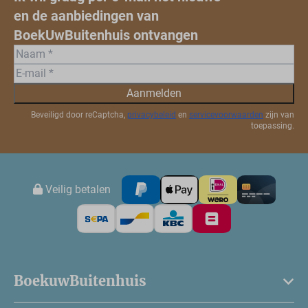
en de aanbiedingen van
BoekUwBuitenhuis ontvangen
Aanmelden
Beveiligd door reCaptcha,
privacybeleid
en
servicevoorwaarden
zijn van
toepassing.
Veilig betalen
BoekuwBuitenhuis