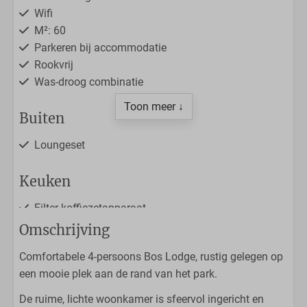
Wifi
M²: 60
Parkeren bij accommodatie
Rookvrij
Was-droog combinatie
Toon meer ↓
Buiten
Loungeset
Keuken
Filter koffiezetapparaat
Vaatwasser
Omschrijving
Nespresso
Comfortabele 4-persoons Bos Lodge, rustig gelegen op
Koelkast met vriesvak
een mooie plek aan de rand van het park.
Combimagnetron
Waterkoker
De ruime, lichte woonkamer is sfeervol ingericht en