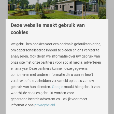
Deze website maakt gebruik van
cookies
De Lochemse Berg is een kleinschalig park in de
We gebruiken cookies voor een optimale gebruikservaring,
prachtige Achterhoek. Luxe lodges op ruime kavels
om gepersonaliseerde inhoud te bieden en ons verkeer te
aan het water. Beleef ultieme ontspanning in
analyseren. Ook delen we informatie over uw gebruik van
Lochem!
onze site met onze partners voor social media, adverteren
Achterhoek
en analyse. Deze partners kunnen deze gegevens
combineren met andere informatie die u aan ze heeft
Aan een waterpartij
verstrekt of die ze hebben verzameld op basis van uw
Boslocatie
gebruik van hun diensten.
Google
maakt hier gebruik van,
Huisdiervrij
waarbij de cookies gebruikt worden voor
Meer informatie
gepersonaliseerde advertenties. Bekijk voor meer
informatie ons
privacybeleid
.