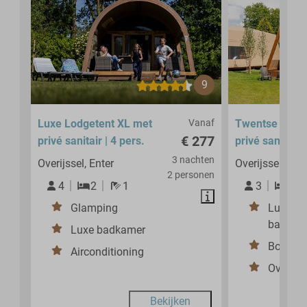
9
Luxe Lodgetent XL met
Vanaf
Twentse tents
€ 277
privé sanitair | 4 pers.
privé sanitair |
3 nachten
Overijssel, Enter
Overijssel, Ente
2 personen
4
2
1
3
1
Glamping
Luxe sa
badkam
Luxe badkamer
Boxspr
Airconditioning
Overdekt
Bekijken