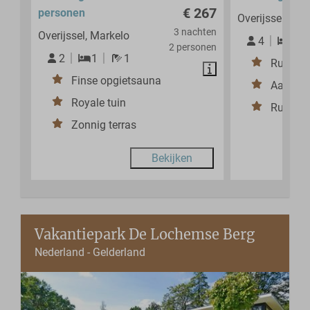
€ 267
personen
Overijssel, Mar
3 nachten
Overijssel, Markelo
4
2
2 personen
2
1
1
Rustige 
Finse opgietsauna
Aan de 
Royale tuin
Ruime 
Zonnig terras
Bekijken
Vakantiepark De Lochemse Berg
Nederland - Gelderland