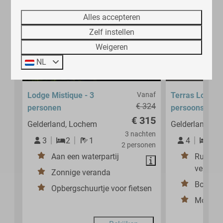
Alles accepteren
Zelf instellen
Weigeren
NL
8,9
Lodge Mistique - 3
Vanaf
Terras Lodge -
€ 324
personen
persoons
€ 315
Gelderland, Lochem
Gelderland, L
3 nachten
3
2
1
4
2
2 personen
Aan een waterpartij
Ruime o
verand
Zonnige veranda
Bosloca
Opbergschuurtje voor fietsen
Moderne