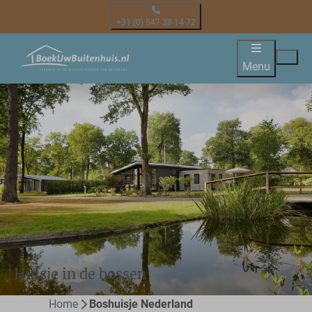
+31 (0) 547 38 14 72
Menu
Huisje in de bossen
Home
Boshuisje Nederland