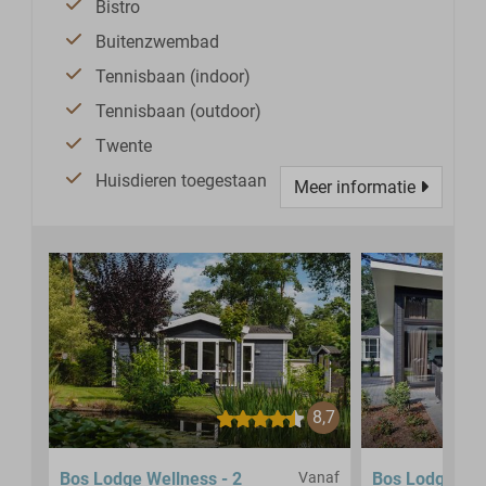
Bistro
Buitenzwembad
Tennisbaan (indoor)
Tennisbaan (outdoor)
Twente
Huisdieren toegestaan
Meer informatie
8,7
Bos Lodge Wellness - 2
Vanaf
Bos Lodge - 4