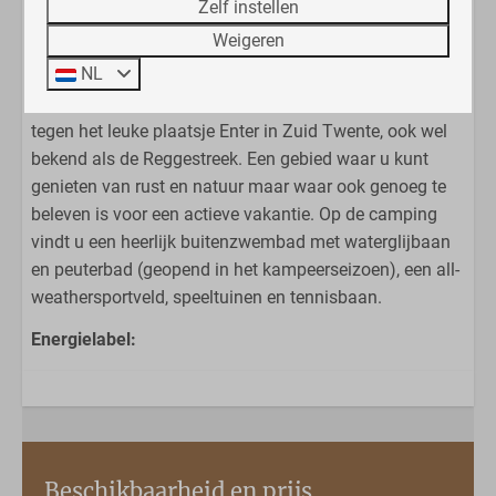
parkeerplaats voor uw auto nabij en een gedeelde
Zelf instellen
berging.
Weigeren
NL
Omgeving
Vakantiecentrum ‘t Schuttenbelt is landelijk gelegen
tegen het leuke plaatsje Enter in Zuid Twente, ook wel
bekend als de Reggestreek. Een gebied waar u kunt
genieten van rust en natuur maar waar ook genoeg te
beleven is voor een actieve vakantie. Op de camping
vindt u een heerlijk buitenzwembad met waterglijbaan
en peuterbad (geopend in het kampeerseizoen), een all-
weathersportveld, speeltuinen en tennisbaan.
Energielabel:
Beschikbaarheid en prijs