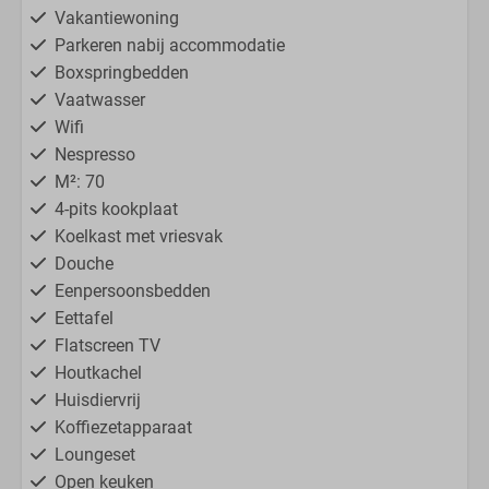
Vakantiewoning
Parkeren nabij accommodatie
Boxspringbedden
Vaatwasser
Wifi
Nespresso
M²: 70
4-pits kookplaat
Koelkast met vriesvak
Douche
Eenpersoonsbedden
Eettafel
Flatscreen TV
Houtkachel
Huisdiervrij
Koffiezetapparaat
Loungeset
Open keuken