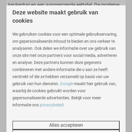
keukenbar en een aangrenzende eettafel. De moderne
Deze website maakt gebruik van
keuken is voorzien van moderne inbouwapparatuur
zoals een 4-pits kookplaat, combimagnetron en
cookies
vaatwasser.
We gebruiken cookies voor een optimale gebruikservaring,
om gepersonaliseerde inhoud te bieden en ons verkeer te
De lodge beschikt over
twee slaapkamers
, elk met
analyseren. Ook delen we informatie over uw gebruik van
eigen luxe badkamer
voorzien van douche, toilet en
onze site met onze partners voor social media, adverteren
wastafel.
en analyse. Deze partners kunnen deze gegevens
Via de openslaande deuren bereikt u het
riante
combineren met andere informatie die u aan ze heeft
overdekte terras
(35 m2); hier is het heerlijk vertoeven
verstrekt of die ze hebben verzameld op basis van uw
in de loungehoek met knusse
houtkachel
en vrij
gebruik van hun diensten.
Google
maakt hier gebruik van,
uitzicht. Op koude of regenachtige dagen kunt u het
waarbij de cookies gebruikt worden voor
terras voor een gedeelte afsluiten door een glazen
gepersonaliseerde advertenties. Bekijk voor meer
wand; zo kunt u optimaal genieten van de mooie,
informatie ons
privacybeleid
.
groene omgeving. Daarnaast heeft de Lodge een airco
voor de warme zomermaanden.
Alles accepteren
De lodge heeft een ruime tuin van circa 300 m2, met